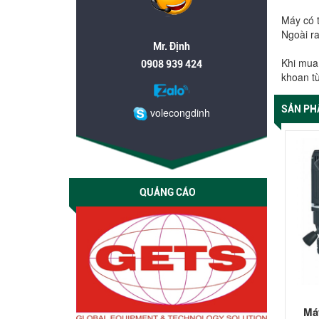
Máy có t
Ngoài ra
Mr. Định
Khi mua
0908 939 424
khoan từ
SẢN PH
volecongdinh
QUẢNG CÁO
Máy