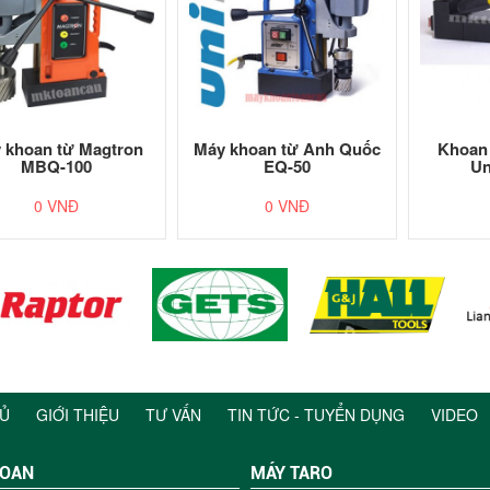
 khoan từ Magtron
Máy khoan từ Anh Quốc
Khoan
MBQ-100
EQ-50
Un
0 VNĐ
0 VNĐ
Ủ
GIỚI THIỆU
TƯ VẤN
TIN TỨC - TUYỂN DỤNG
VIDEO
HOAN
MÁY TARO