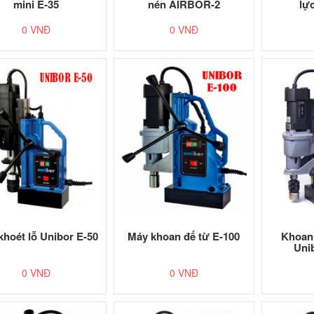
mini E-35
nén AIRBOR-2
lự
0 VNĐ
0 VNĐ
khoét lỗ Unibor E-50
Máy khoan đế từ E-100
Khoan 
Uni
0 VNĐ
0 VNĐ