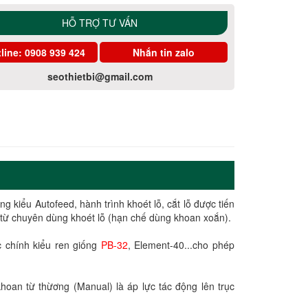
HỖ TRỢ TƯ VẤN
line:
0908 939 424
Nhắn tin zalo
seothietbi@gmail.com
 kiểu Autofeed, hành trình khoét lỗ, cắt lỗ được tiến
 từ chuyên dùng khoét lỗ (hạn chế dùng khoan xoắn).
c chính kiểu ren giống
PB-32
, Element-40...cho phép
hoan từ thừơng (Manual) là áp lực tác động lên trục