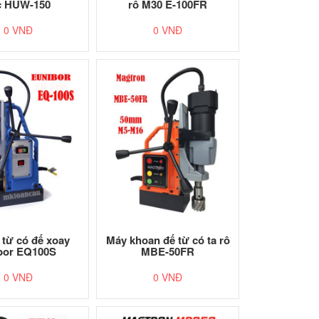
c HUW-150
rô M30 E-100FR
0 VNĐ
0 VNĐ
từ có đế xoay
Máy khoan đế từ có ta rô
bor EQ100S
MBE-50FR
0 VNĐ
0 VNĐ