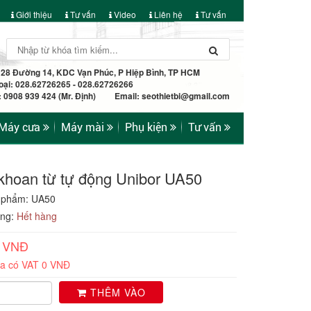
Giới thiệu
Tư vấn
Video
Liên hệ
Tư vấn
: 28 Đường 14, KDC Vạn Phúc, P Hiệp Bình, TP HCM
oại: 028.62726265 - 028.62726266
e: 0908 939 424 (Mr. Định) Email:
seothietbi@gmail.com
Máy cưa
Máy mài
Phụ kiện
Tư vấn
khoan từ tự động Unibor UA50
 phẩm: UA50
ạng:
Hết hàng
0 VNĐ
ưa có VAT 0 VNĐ
THÊM VÀO