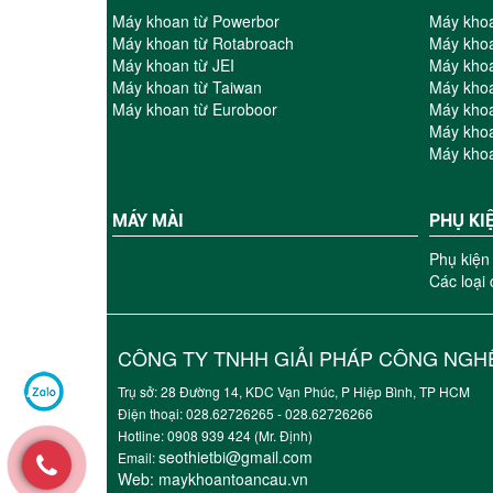
Máy khoan từ Powerbor
Máy kho
Máy khoan từ Rotabroach
Máy khoa
Máy khoan từ JEI
Máy khoa
Máy khoan từ Taiwan
Máy khoa
Máy khoan từ Euroboor
Máy kho
Máy kho
Máy kho
MÁY MÀI
PHỤ KI
Phụ kiện
Các loại
CÔNG TY TNHH GIẢI PHÁP CÔNG NGHỆ
Trụ sở: 28 Đường 14, KDC Vạn Phúc, P Hiệp Bình, TP HCM
Điện thoại: 028.62726265 - 028.6272626
Hotline: 0908 939 424 (Mr. Định)
seothietbi@gmail.com
Email:
Web:
maykhoantoancau.vn