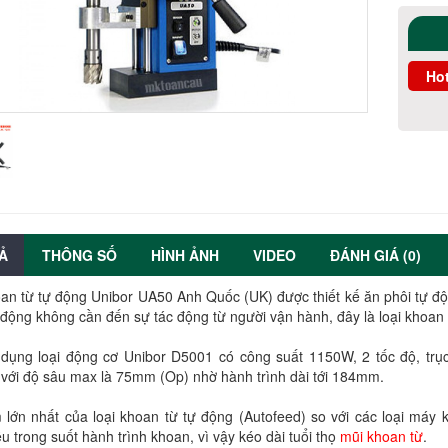
Hot
Ả
THÔNG SỐ
HÌNH ẢNH
VIDEO
ĐÁNH GIÁ (0)
n từ tự động Unibor UA50 Anh Quốc (UK) được thiết kế ăn phôi tự động
động không cần đến sự tác động từ người vận hành, đây là loại khoan
dụng loại động cơ Unibor D5001 có công suất 1150W, 2 tốc độ, trụ
 với độ sâu max là 75mm (Op) nhờ hành trình dài tới 184mm.
lớn nhất của loại khoan từ tự động (Autofeed) so với các loại máy k
u trong suốt hành trình khoan, vì vậy kéo dài tuổi thọ
mũi khoan từ
.