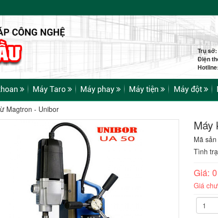
Trụ sở
Điện th
Hotlin
khoan
Máy Taro
Máy phay
Máy tiện
Máy đột
ừ Magtron - Unibor
Máy 
Mã sản
Tình tr
Giá: 
Giá ch