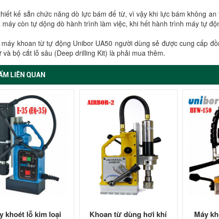
hiết kế sẳn chức năng dò lực bám đế từ, vì vậy khi lực bám không an
 máy còn tự dộng dò hành trình làm việc, khi hết hành trình máy tự đ
 máy khoan từ tự động Unibor UA50 người dùng sẻ được cung cấp đồng
 và bộ cắt lỗ sâu (Deep drilling Kit) là phải mua thêm.
ẨM LIÊN QUAN
 khoét lỗ kim loại
Khoan từ dùng hơi khí
Máy kho