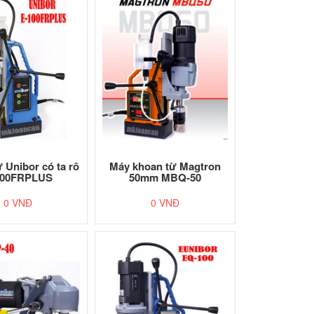
 Unibor có ta rô
Máy khoan từ Magtron
100FRPLUS
50mm MBQ-50
0 VNĐ
0 VNĐ