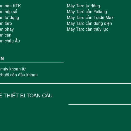
an bàn KTK
Máy Taro tự động
n hộp số
Máy Tarô cần Yaliang
n tự động
Máy Taro cần Trade Max
n taro
Máy Taro cần dùng điện
an phay
Máy Taro cần thủy lực
an cần
an châu Âu
ỆN
 máy khoan từ
 chuôi côn đầu khoan
 THIẾT BỊ TOÀN CẦU
6