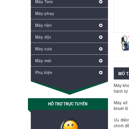
Máy Taro
Máy phay
Máy tiện
Máy đột
Máy cưa
Máy mài
Phụ kiện
MÔ T
Máy khoa
hành tự 
Máy sử 
HỖ TRỢ TRỰC TUYẾN
khoét lỗ
Ưu điểm 
chính đề