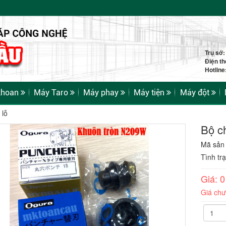
Trụ sở
Điện th
Hotlin
khoan
Máy Taro
Máy phay
Máy tiện
Máy đột
 lỗ
Bộ c
Mã sản
Tình tr
Giá: 
Giá ch