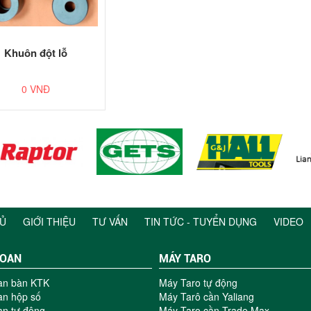
Khuôn đột lỗ
0 VNĐ
Ủ
GIỚI THIỆU
TƯ VẤN
TIN TỨC - TUYỂN DỤNG
VIDEO
HOAN
MÁY TARO
an bàn KTK
Máy Taro tự động
n hộp số
Máy Tarô cần Yaliang
n tự động
Máy Taro cần Trade Max