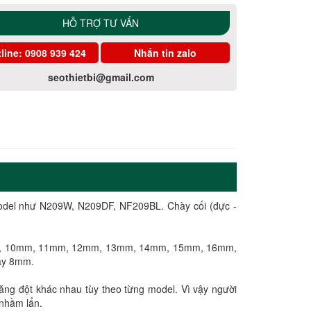
HỖ TRỢ TƯ VẤN
line:
0908 939 424
Nhắn tin zalo
seothietbi@gmail.com
odel như N209W, N209DF, NF209BL. Chày cối (đực -
mm, 10mm, 11mm, 12mm, 13mm, 14mm, 15mm, 16mm,
ày 8mm.
năng đột khác nhau tùy theo từng model. Vì vậy người
nhầm lẩn.