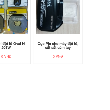
i đột lỗ Oval N-
Cục Pin cho máy đột lỗ,
209W
cắt sắt cầm tay
0 VNĐ
0 VNĐ