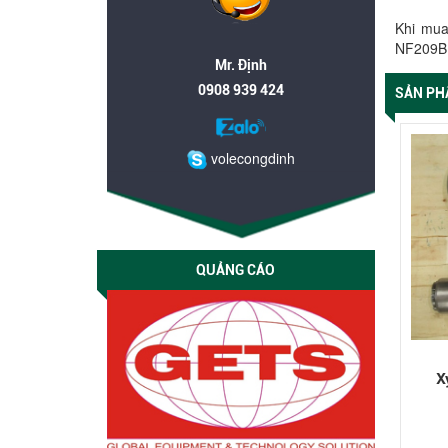
Khi mua
NF209BL
Mr. Định
0908 939 424
SẢN PH
volecongdinh
QUẢNG CÁO
X