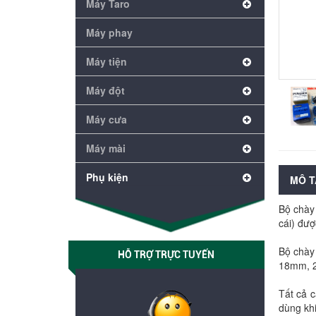
Máy Taro
Máy phay
Máy tiện
Máy đột
Máy cưa
Máy mài
Phụ kiện
MÔ T
Bộ chày
cái) đượ
Bộ chà
HỖ TRỢ TRỰC TUYẾN
18mm, 2
Tất cả c
dùng kh