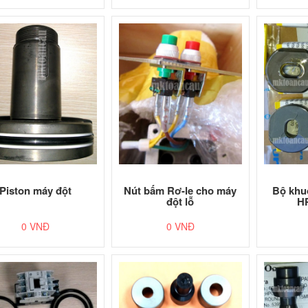
Piston máy đột
Nút bấm Rơ-le cho máy
Bộ khu
đột lỗ
H
0 VNĐ
0 VNĐ