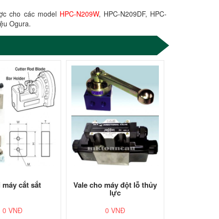
ược cho các model
HPC-N209W
, HPC-N209DF, HPC-
iệu Ogura.
 máy cắt sắt
Vale cho máy đột lỗ thủy
lực
0 VNĐ
0 VNĐ