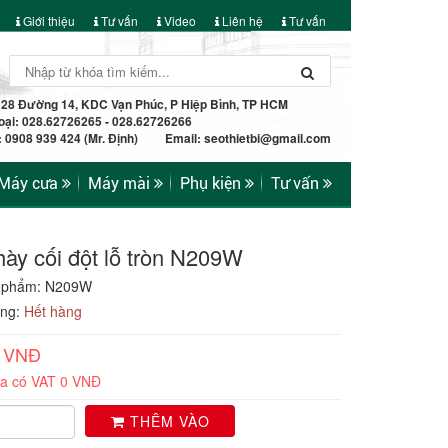
Giới thiệu
Tư vấn
Video
Liên hệ
Tư vấn
: 28 Đường 14, KDC Vạn Phúc, P Hiệp Bình, TP HCM
oại: 028.62726265 - 028.62726266
e: 0908 939 424 (Mr. Định) Email:
seothietbi@gmail.com
Máy cưa
Máy mài
Phụ kiện
Tư vấn
hày cối đột lỗ tròn N209W
 phẩm: N209W
ạng:
Hết hàng
0 VNĐ
ưa có VAT 0 VNĐ
THÊM VÀO