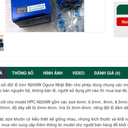
Hot
Ả
THÔNG SỐ
HÌNH ẢNH
VIDEO
ĐÁNH GIÁ (0)
 cối đột lỗ tròn N209W Ogura Nhật Bản cho phép dùng chung các m
c bán nguyên bộ, không bán lẻ, người sử dụng phi nào thì mua loại đó.
y cối cho model HPC-N209W gồm các size 6mm, 6.5mm, 8mm, 8.5
0mm. độ dày sắt từ 2mm-9mm, Inix từ 3mm-6mm, riêng đột lỗ dầm d
ác size khuôn có kiểu thiết kế giống nhau, nhưng kích thước và khả 
i mua nên cung cấp thêm thông tin model cho người bán hàng để khỏi 