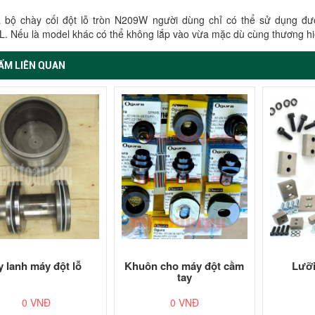
 bộ chày cối đột lỗ tròn N209W người dùng chỉ có thể sử dụng đ
. Nếu là model khác có thể không lắp vào vừa mặc dù cùng thương h
ẨM LIÊN QUAN
y lanh máy đột lỗ
Khuôn cho máy đột cầm
Lưỡi
tay
0 VNĐ
0 VNĐ