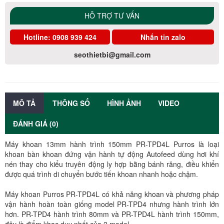
HỖ TRỢ TƯ VẤN
Hotline:
0908 939 424
Nhắn tin zalo
seothietbi@gmail.com
MÔ TẢ
THÔNG SỐ
HÌNH ẢNH
VIDEO
ĐÁNH GIÁ (0)
Máy khoan 13mm hành trình 150mm PR-TPD4L Purros là loại
khoan bàn khoan đứng vận hành tự động Autofeed dùng hơi khí
nén thay cho kiểu truyên động ly hợp bằng bánh răng, điều khiển
được quá trình di chuyển bước tiến khoan nhanh hoặc chậm.
Máy khoan Purros PR-TPD4L có khả năng khoan và phương pháp
vận hành hoàn toàn giống model PR-TPD4 nhưng hành trình lớn
hơn. PR-TPD4 hành trình 80mm và PR-TPD4L hành trình 150mm,