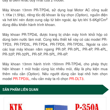
đây là điểm khac duy nhất của 2 model.
Máy khoan 13mm PR-TPD4L sử dụng loại Motor AC công suất
1.1Kw (1.5Hp), riêng tốc độ khoan là tùy chọn (Option), nguồn điện
2
và hơi khí nén được cung cấp từ bên ngoài, áp lực khí 5-6Kgf/Cm
dùng điều khiển hành trình khoan.
Máy khoan PR-TPD4L được trang bị chân máy hình khối hộp có
dùng bơm nước làm mát. Cùng kiểu thiết kế này có các model PR-
TPD3, PR-TPD3L, PR-TPD4, PR-TPD5, PR-TPD5L. Ngoài ra còn
các loại máy khoan nằm ngang PR-3P, PR-3PL, PR-4P, PR-4PL,
PR-32P, PR-32PL, PR-5P, PR-5PL, PR-6P.
Máy khoan 13mm hành trình 150mm PR-TPD4L cho phép thực
hiện khoan 1 mũi hoặc cùng lúc nhiều mũi, đây là phụ kiện mua
thêm nếu cần (Option). Nếu người dùng cần loại nhỏ hơn chọn
model
PR-TPD3L
, nếu cần máy ta rô chọn
PR-DLT3
.
SẢN PHẨM LIÊN QUAN