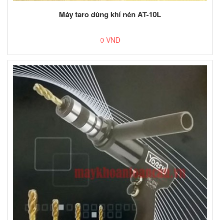
Máy taro dùng khí nén AT-10L
0 VNĐ