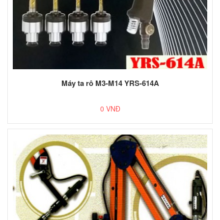
Máy ta rô M3-M14 YRS-614A
0 VNĐ