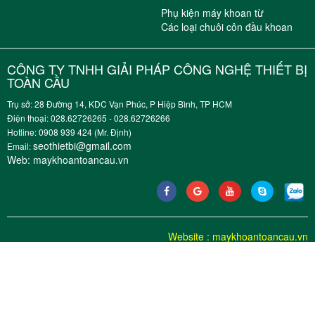
Phụ kiện máy khoan từ
Các loại chuôi côn đầu khoan
CÔNG TY TNHH GIẢI PHÁP CÔNG NGHỆ THIẾT BỊ
TOÀN CẦU
Trụ sở: 28 Đường 14, KDC Vạn Phúc, P Hiệp Bình, TP HCM
Điện thoại: 028.62726265 - 028.62726266
Hotline: 0908 939 424 (Mr. Định)
seothietbi@gmail.com
Email:
Web:
maykhoantoancau.vn
Website
:
maykhoantoancau.vn