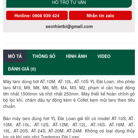
HỖ TRỢ TƯ VẤN
Hotline:
0908 939 424
Nhắn tin zalo
seothietbi@gmail.com
MÔ TẢ
THÔNG SỐ
HÌNH ẢNH
VIDEO
ĐÁNH GIÁ (0)
Máy taro dùng hơi AT-10M, AT-10L, AT-10S YL Đài Loan, cho phép
taro M10, M9, M8, M6, M5, M4, M3, M2, phạm vi cần hoạt động
lớn nhất 1500mm và nhỏ nhất 250mm. Máy thiết kế hoàn chỉnh gồ
bộ lọc khí, châm dâu tự động kèm 6 Collet kẹm mũi taro theo tiêu
chuẩn.
Bán máy taro dùng hơi YL Đài Loan giá tốt có model AT-10S, AT-
10M, AT-10L, AT-12S, AT-12M, AT-12L, AT-16S, AT-16M, AT-
16L, AT-20S, AT-24S, AT-20M, AT-24M. Không có loại dùng thủy
lực và khí nén như Trademax Đài Loan.