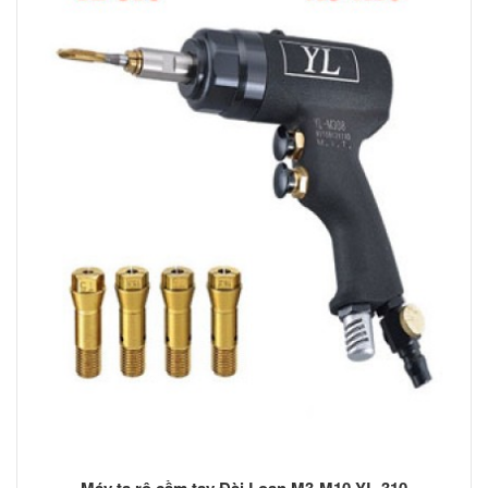
Máy ta rô cầm tay Đài Loan M3-M10 YL-310