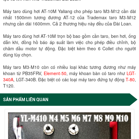
Máy taro dùng hơi AT-10M Yaliang cho phép taro M3-M12 cần dài
nhất 1500mm tương đương AT-12 của Trademax taro M3-M12
nhưng cần dài 1600mm. Cả 2 thương hiệu này đều của Đài Loan.
Máy taro dùng hơi AT-10M trọn bộ bao gồm cần taro, ben hơi, ống
dẫn khi, đồng hồ báo áp suất làm việc cho phép điều chỉnh, bộ
châm dầu motor tự động. Đặc biệt kèm theo 6 Collet cho người
dùng tùy chọn.
Máy taro M3-M10 còn có nhiều loại khác tương đương như máy
khoan từ PB35FRV,
Element-50
, máy khoan bàn có taro như
LGT-
340A
, LGT-340B. Đặc biệt có các loại máy taro đứng tự động
T-80
,
T120.
SẢN PHẨM LIÊN QUAN