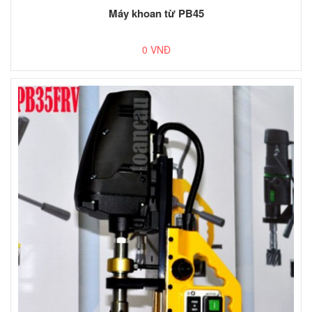
Máy khoan từ PB45
0 VNĐ