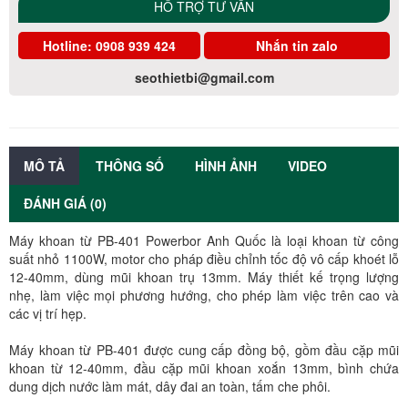
HỖ TRỢ TƯ VẤN
Hotline:
0908 939 424
Nhắn tin zalo
seothietbi@gmail.com
MÔ TẢ
THÔNG SỐ
HÌNH ẢNH
VIDEO
ĐÁNH GIÁ (0)
Máy khoan từ PB-401 Powerbor Anh Quốc là loại khoan từ công
suất nhỏ 1100W, motor cho pháp điều chỉnh tốc độ vô cấp khoét lỗ
12-40mm, dùng mũi khoan trụ 13mm. Máy thiết kế trọng lượng
nhẹ, làm việc mọi phương hướng, cho phép làm việc trên cao và
các vị trí hẹp.
Máy khoan từ PB-401 được cung cấp đồng bộ, gồm đầu cặp mũi
khoan từ 12-40mm, đầu cặp mũi khoan xoắn 13mm, bình chứa
dung dịch nước làm mát, dây đai an toàn, tấm che phôi.