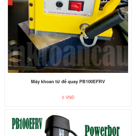
Máy khoan từ đế quay PB100EFRV
0 VNĐ