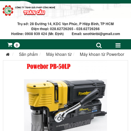
Trụ sở: 28 Đường 14, KDC Vạn Phúc, P Hiệp Bình, TP HCM
Điện thoại: 028.62726265 - 028.62726266
Hotline: 0908 939 424 (Mr. Định) Email:
seothietbi@gmail.com
0
Sản phẩm
Máy khoan từ
Máy khoan từ Powerbor