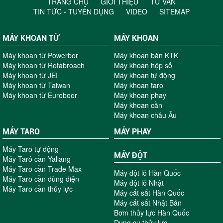
TRANG CHỦ
GIỚI THIỆU
TƯ VẤN
TIN TỨC - TUYỂN DỤNG
VIDEO
SITEMAP
MÁY KHOAN TỪ
MÁY KHOAN
Máy khoan từ Powerbor
Máy khoan bàn KTK
Máy khoan từ Rotabroach
Máy khoan hộp số
Máy khoan từ JEI
Máy khoan tự động
Máy khoan từ Taiwan
Máy khoan taro
Máy khoan từ Euroboor
Máy khoan phay
Máy khoan cần
Máy khoan châu Âu
MÁY TARO
MÁY PHAY
Máy Taro tự động
MÁY ĐỘT
Máy Tarô cần Yaliang
Máy Taro cần Trade Max
Máy đột lỗ Hàn Quốc
Máy Taro cần dùng điện
Máy đột lỗ Nhật
Máy Taro cần thủy lực
Máy cắt sắt Hàn Quốc
Máy cắt sắt Nhật Bản
Bơm thủy lực Hàn Quốc
Dụng cụ thủy lực