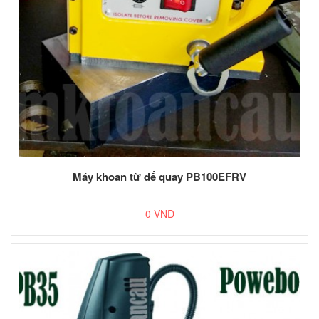
Máy khoan từ đế quay PB100EFRV
0 VNĐ