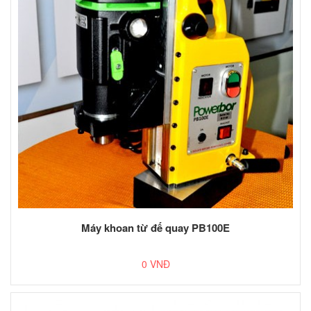
Máy khoan từ đế quay PB100E
0 VNĐ