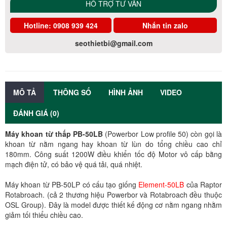
HỖ TRỢ TƯ VẤN
Hotline:
0908 939 424
Nhắn tin zalo
seothietbi@gmail.com
MÔ TẢ
THÔNG SỐ
HÌNH ẢNH
VIDEO
ĐÁNH GIÁ (0)
Máy khoan từ thấp PB-50LB
(Powerbor Low profile 50) còn gọi là
khoan từ nằm ngang hay khoan từ lùn do tổng chiều cao chỉ
180mm. Công suất 1200W điều khiển tốc độ Motor vô cấp bằng
mạch điện tử, có bảo vệ quá tải, quá nhiệt.
Máy khoan từ PB-50LP có cấu tạo giống
Element-50LB
của Raptor
Rotabroach. (cả 2 thương hiệu Powerbor và Rotabroach đều thuộc
OSL Group). Đây là model được thiết kế động cơ nằm ngang nhằm
giảm tối thiểu chiều cao.