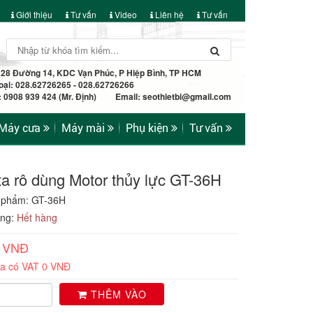
Giới thiệu
Tư vấn
Video
Liên hệ
Tư vấn
: 28 Đường 14, KDC Vạn Phúc, P Hiệp Bình, TP HCM
oại: 028.62726265 - 028.62726266
e: 0908 939 424 (Mr. Định) Email:
seothietbi@gmail.com
Máy cưa
Máy mài
Phụ kiện
Tư vấn
ta rô dùng Motor thủy lực GT-36H
 phẩm: GT-36H
ạng:
Hết hàng
0 VNĐ
ưa có VAT 0 VNĐ
THÊM VÀO