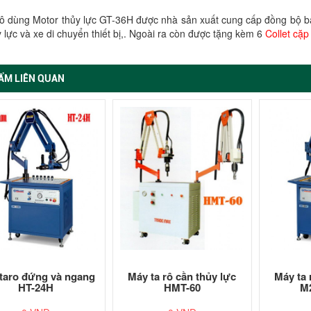
rô dùng Motor thủy lực GT-36H được nhà sản xuất cung cấp đồng bộ ba
 lực và xe di chuyển thiết bị,. Ngoài ra còn được tặng kèm 6
Collet cặp
ẨM LIÊN QUAN
taro đứng và ngang
Máy ta rô cần thủy lực
Máy ta 
HT-24H
HMT-60
M