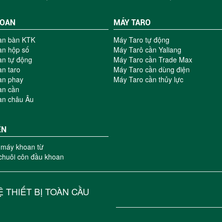
HOAN
MÁY TARO
an bàn KTK
Máy Taro tự động
n hộp số
Máy Tarô cần Yaliang
n tự động
Máy Taro cần Trade Max
n taro
Máy Taro cần dùng điện
an phay
Máy Taro cần thủy lực
an cần
an châu Âu
ỆN
 máy khoan từ
 chuôi côn đầu khoan
 THIẾT BỊ TOÀN CẦU
6