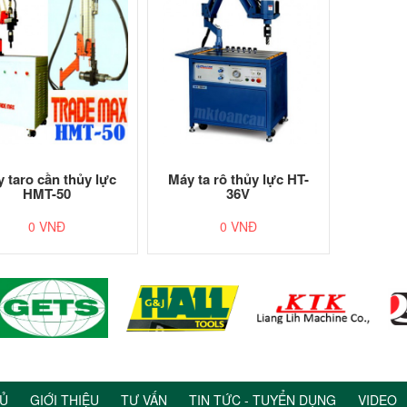
 taro cần thủy lực
Máy ta rô thủy lực HT-
HMT-50
36V
0 VNĐ
0 VNĐ
Ủ
GIỚI THIỆU
TƯ VẤN
TIN TỨC - TUYỂN DỤNG
VIDEO