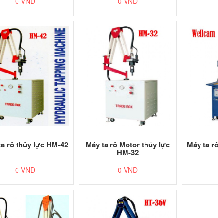
0 VNĐ
0 VNĐ
ta rô thủy lực HM-42
Máy ta rô Motor thủy lực
Máy ta r
HM-32
0 VNĐ
0 VNĐ