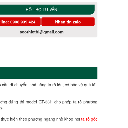
HỖ TRỢ TƯ VẤN
line:
0908 939 424
Nhắn tin zalo
seothietbi@gmail.com
 cần di chuyển, khả năng ta rô lớn, có bảo vệ quá tải,
ương đứng thì model GT-36H cho phép ta rô phương
y.
p thực hiện theo phương ngang nhờ khớp nối
ta rô góc