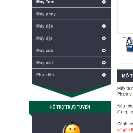
Máy Taro
Máy phay
Máy tiện
Máy đột
Máy cưa
Máy mài
Phụ kiện
MÔ T
Máy ta r
Phạm vi 
Nếu nh
HỖ TRỢ TRỰC TUYẾN
đứng, ng
Cánh ta
và góc 