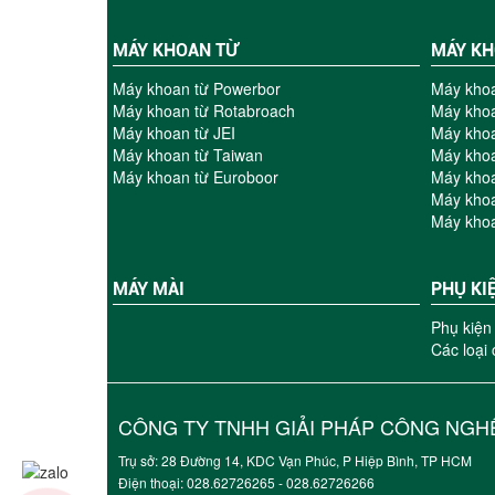
MÁY KHOAN TỪ
MÁY K
Máy khoan từ Powerbor
Máy kho
Máy khoan từ Rotabroach
Máy khoa
Máy khoan từ JEI
Máy khoa
Máy khoan từ Taiwan
Máy khoa
Máy khoan từ Euroboor
Máy kho
Máy kho
Máy kho
MÁY MÀI
PHỤ KI
Phụ kiện
Các loại
CÔNG TY TNHH GIẢI PHÁP CÔNG NGHỆ
Trụ sở: 28 Đường 14, KDC Vạn Phúc, P Hiệp Bình, TP HCM
Điện thoại: 028.62726265 - 028.6272626