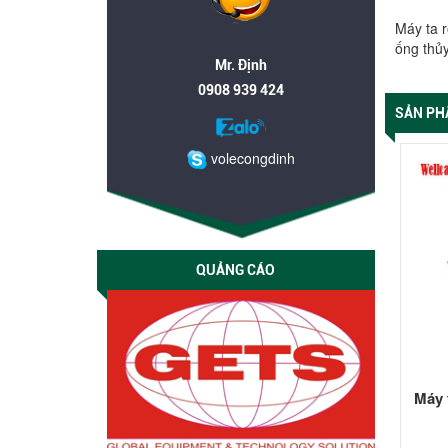
Máy ta 
ống thủy
Mr. Định
0908 939 424
SẢN PH
volecongdinh
QUẢNG CÁO
Máy 