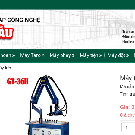
Trụ sở
Điện th
Hotlin
khoan
Máy Taro
Máy phay
Máy tiện
Máy đột
ủy lực
Máy 
Mã sản
Tình tr
Giá: 
Giá ch