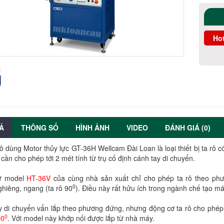
Hot
Ả
THÔNG SỐ
HÌNH ẢNH
VIDEO
ĐÁNH GIÁ (0)
ô dùng Motor thủy lực GT-36H Wellcam Đài Loan là loại thiết bị ta rô có
cần cho phép tới 2 mét tính từ trụ cố định cánh tay di chuyển.
ư model
HT-36V
của cùng nhà sản xuất chỉ cho phép ta rô theo ph
0
hiêng, ngang (ta rô 90
). Điều này rất hửu ích trong ngành chế tạo má
y di chuyển vẩn lắp theo phương đứng, nhưng động cơ ta rô cho phé
0
90
. Với model này khớp nối được lắp từ nhà máy.