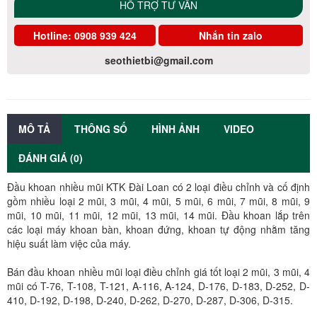
HỖ TRỢ TƯ VẤN
Hotline:
0908 939 424
Nhắn tin zalo
seothietbi@gmail.com
MÔ TẢ
THÔNG SỐ
HÌNH ẢNH
VIDEO
ĐÁNH GIÁ (0)
Đầu khoan nhiều mũi KTK Đài Loan có 2 loại điều chỉnh và cố định
gồm nhiều loại 2 mũi, 3 mũi, 4 mũi, 5 mũi, 6 mũi, 7 mũi, 8 mũi, 9
mũi, 10 mũi, 11 mũi, 12 mũi, 13 mũi, 14 mũi. Đầu khoan lắp trên
các loại máy khoan bàn, khoan đứng, khoan tự động nhằm tăng
hiệu suất làm việc của máy.
Bán đầu khoan nhiều mũi loại điều chỉnh giá tốt loại 2 mũi, 3 mũi, 4
mũi có T-76, T-108, T-121, A-116, A-124, D-176, D-183, D-252, D-
410, D-192, D-198, D-240, D-262, D-270, D-287, D-306, D-315.