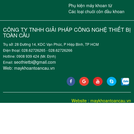
Phụ kiện máy khoan từ
Các loại chuôi côn đầu khoan
CÔNG TY TNHH GIẢI PHÁP CÔNG NGHỆ THIẾT BỊ
TOÀN CẦU
Trụ sở: 28 Đường 14, KDC Vạn Phúc, P Hiệp Bình, TP HCM
Điện thoại: 028.62726265 - 028.62726266
Hotline: 0908 939 424 (Mr. Định)
seothietbi@gmail.com
Email:
Web:
maykhoantoancau.vn
Website
:
maykhoantoancau.vn