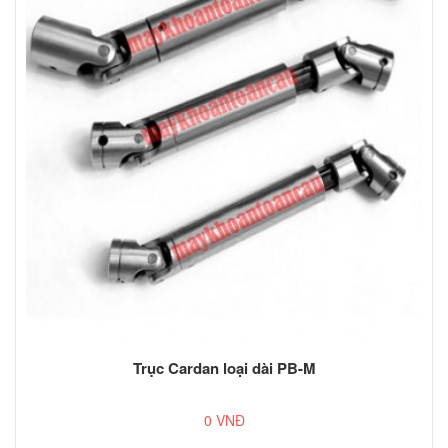
Trục Cardan loại dài PB-M
0 VNĐ